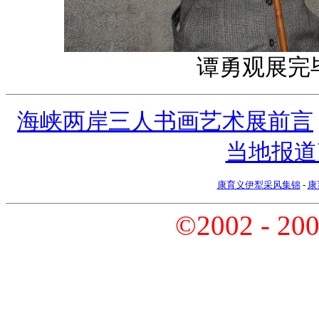
谭勇观展完
海峡两岸三人书画艺术展前言
当地报道
康育义伊犁采风集锦
-
康
©2002 - 20