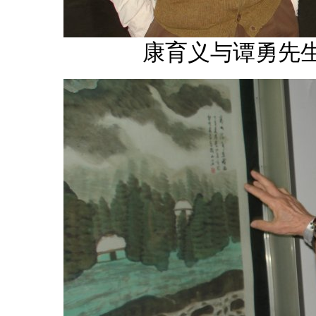
康育义与谭勇先