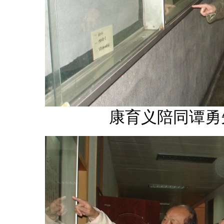
康育义陪同谭勇