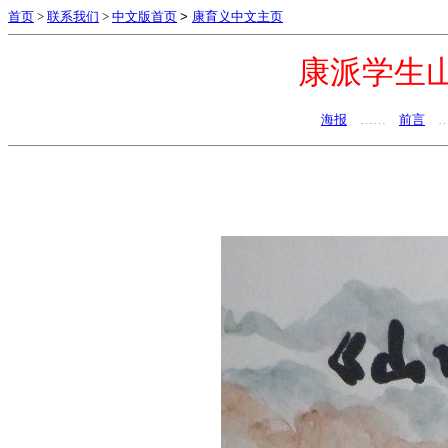
首页
>
联系我们
>
中文版首页
>
康育义中文主页
康派学生
海报
……
前言